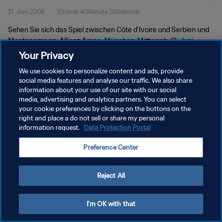
21. Juni 2006
1Stunde 40Minute 33Sekunde
Deutschland 2006™ | Spiel in voller
Sehen Sie sich das Spiel zwischen Côte d'Ivoire und Serbien und
Länge
Montenegro an. Allianz Arena, München, Mittwoch, 21. Juni
2006.
Your Privacy
We use cookies to personalize content and ads, provide
social media features and analyse our traffic. We also share
information about your use of our site with our social
media, advertising and analytics partners. You can select
your cookie preferences by clicking on the buttons on the
DATENSCHUTZ
right and place a do not sell or share my personal
information request.
Data Protection Portal
NUTZUNGSBEDINGUNGEN
Preference Center
COOKIE-EINSTELLUNGEN VERWALTEN
Copyright © 1994 - 2026 FIFA. Alle Rechte vorbehalten.
Reject All
I'm OK with that