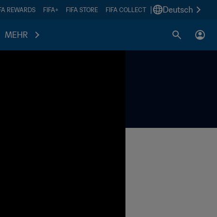
|
Deutsch
IFA REWARDS
FIFA+
FIFA STORE
FIFA COLLECT
MEHR