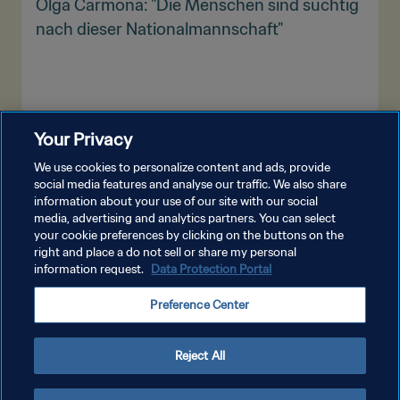
Olga Carmona: "Die Menschen sind süchtig
nach dieser Nationalmannschaft"
Your Privacy
MEHR ANZEIGEN
We use cookies to personalize content and ads, provide
social media features and analyse our traffic. We also share
information about your use of our site with our social
media, advertising and analytics partners. You can select
your cookie preferences by clicking on the buttons on the
right and place a do not sell or share my personal
information request.
Data Protection Portal
DATENSCHUTZ
Preference Center
NUTZUNGSBEDINGUNGEN
COOKIE-EINSTELLUNGEN VERWALTEN
Reject All
Copyright © 1994 - 2026 FIFA. Alle Rechte vorbehalten.