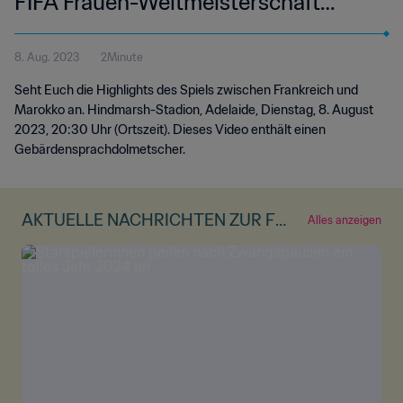
FIFA Frauen-Weltmeisterschaft
Australien & Neuseeland 2023™ |
8. Aug. 2023
2Minute
Highlights (Gebärdensprache)
Seht Euch die Highlights des Spiels zwischen Frankreich und
Marokko an. Hindmarsh-Stadion, Adelaide, Dienstag, 8. August
2023, 20:30 Uhr (Ortszeit). Dieses Video enthält einen
Gebärdensprachdolmetscher.
AKTUELLE NACHRICHTEN ZUR FR
Alles anzeigen
AUEN-WM