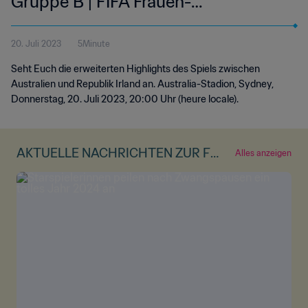
Gruppe B | FIFA Frauen-
Weltmeisterschaft Australien &
20. Juli 2023
5Minute
Neuseeland 2023™ | Erweiterte
Seht Euch die erweiterten Highlights des Spiels zwischen
Highlights
Australien und Republik Irland an. Australia-Stadion, Sydney,
Donnerstag, 20. Juli 2023, 20:00 Uhr (heure locale).
AKTUELLE NACHRICHTEN ZUR FR
Alles anzeigen
AUEN-WM