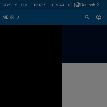
|
Deutsch
IFA REWARDS
FIFA+
FIFA STORE
FIFA COLLECT
MEHR