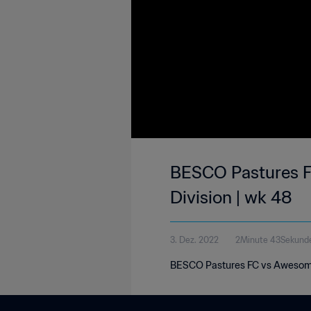
BESCO Pastures FC
Division | wk 48
3. Dez. 2022
2Minute 43Sekund
BESCO Pastures FC vs Awesome 