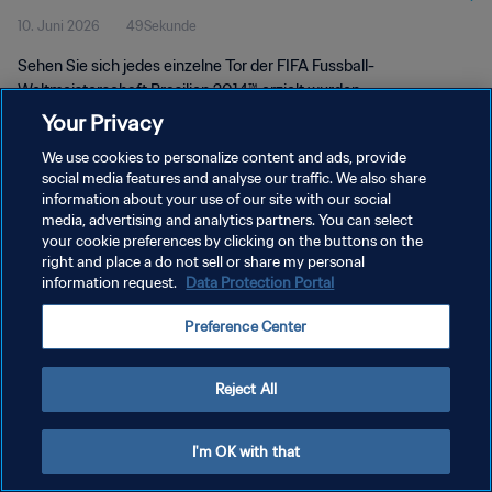
10. Juni 2026
49Sekunde
Sehen Sie sich jedes einzelne Tor der FIFA Fussball-
Weltmeisterschaft Brasilien 2014™ erzielt wurden.
Your Privacy
We use cookies to personalize content and ads, provide
social media features and analyse our traffic. We also share
information about your use of our site with our social
media, advertising and analytics partners. You can select
DATENSCHUTZ
your cookie preferences by clicking on the buttons on the
right and place a do not sell or share my personal
NUTZUNGSBEDINGUNGEN
information request.
Data Protection Portal
COOKIE-EINSTELLUNGEN VERWALTEN
Preference Center
Copyright © 1994 - 2026 FIFA. Alle Rechte vorbehalten.
Reject All
I'm OK with that