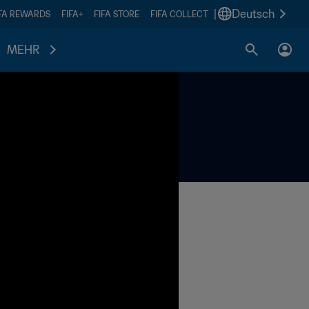
|
Deutsch
IFA REWARDS
FIFA+
FIFA STORE
FIFA COLLECT
MEHR