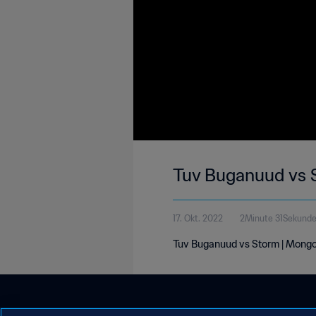
Tuv Buganuud vs S
17. Okt. 2022
2Minute 31Sekund
Tuv Buganuud vs Storm | Mongol