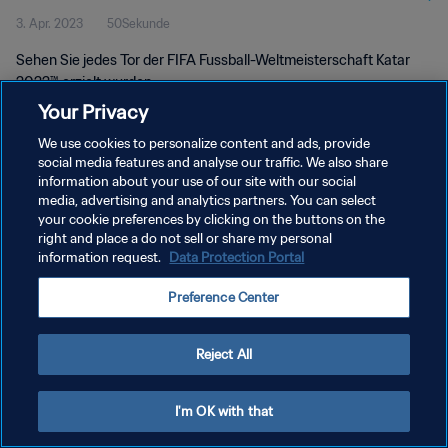
3. Apr. 2023
50Sekunde
Sehen Sie jedes Tor der FIFA Fussball-Weltmeisterschaft Katar
2022™ erzielt wurden.
Your Privacy
We use cookies to personalize content and ads, provide
social media features and analyse our traffic. We also share
information about your use of our site with our social
media, advertising and analytics partners. You can select
your cookie preferences by clicking on the buttons on the
DATENSCHUTZ
right and place a do not sell or share my personal
information request.
Data Protection Portal
NUTZUNGSBEDINGUNGEN
COOKIE-EINSTELLUNGEN VERWALTEN
Preference Center
Copyright © 1994 - 2026 FIFA. Alle Rechte vorbehalten.
Reject All
I'm OK with that