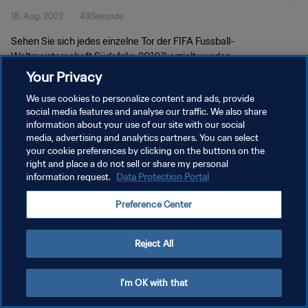
18. Aug. 2022
49Sekunde
Sehen Sie sich jedes einzelne Tor der FIFA Fussball-
Weltmeisterschaft Südafrika 2010™ erzielt wurden.
Your Privacy
We use cookies to personalize content and ads, provide
social media features and analyse our traffic. We also share
information about your use of our site with our social
media, advertising and analytics partners. You can select
your cookie preferences by clicking on the buttons on the
DATENSCHUTZ
right and place a do not sell or share my personal
information request.
Data Protection Portal
NUTZUNGSBEDINGUNGEN
PREFERENCE CENTER
Preference Center
Copyright © 1994 - 2026 FIFA. Alle Rechte vorbehalten.
Reject All
I'm OK with that