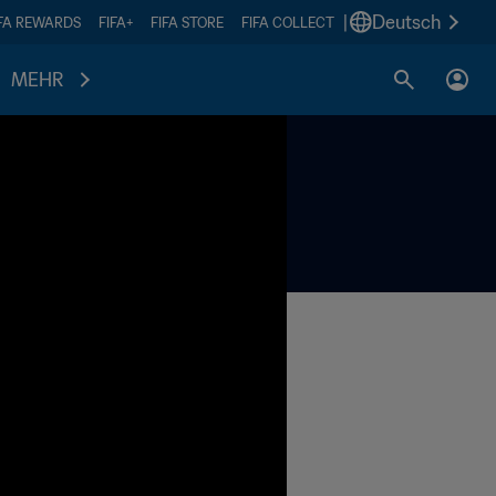
|
Deutsch
IFA REWARDS
FIFA+
FIFA STORE
FIFA COLLECT
MEHR