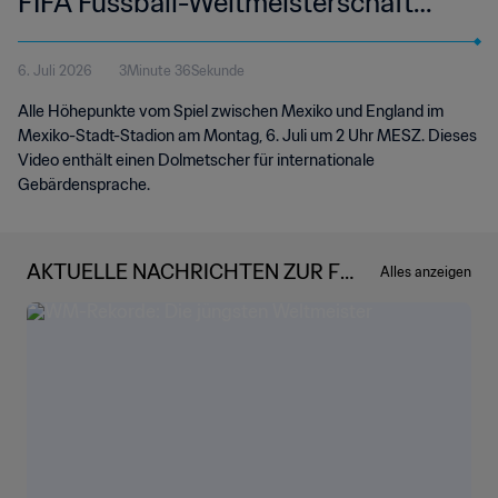
FIFA Fussball-Weltmeisterschaft
2026™ | Highlights | Internationale
6. Juli 2026
3Minute 36Sekunde
Gebärdensprache (IS)
Alle Höhepunkte vom Spiel zwischen Mexiko und England im
Mexiko-Stadt-Stadion am Montag, 6. Juli um 2 Uhr MESZ. Dieses
Video enthält einen Dolmetscher für internationale
Gebärdensprache.
AKTUELLE NACHRICHTEN ZUR FIF
Alles anzeigen
A FUSSBALL-WELTMEISTERSCHA
FT 2026™