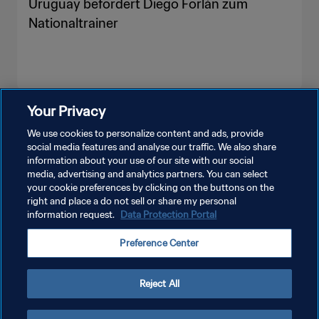
Uruguay befördert Diego Forlán zum
Nationaltrainer
Your Privacy
MEHR ANZEIGEN
We use cookies to personalize content and ads, provide
social media features and analyse our traffic. We also share
information about your use of our site with our social
media, advertising and analytics partners. You can select
your cookie preferences by clicking on the buttons on the
right and place a do not sell or share my personal
information request.
Data Protection Portal
DATENSCHUTZ
Preference Center
NUTZUNGSBEDINGUNGEN
COOKIE-EINSTELLUNGEN VERWALTEN
Reject All
Copyright © 1994 - 2026 FIFA. Alle Rechte vorbehalten.