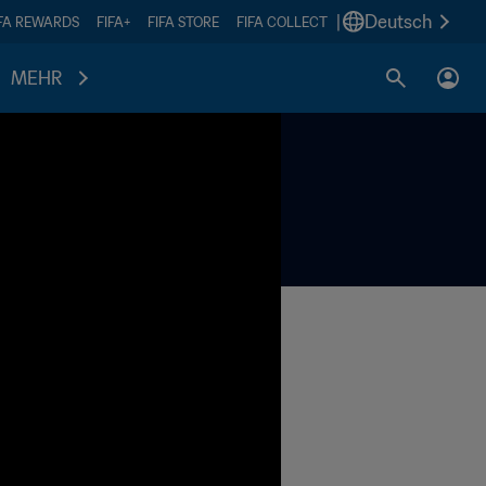
|
Deutsch
IFA REWARDS
FIFA+
FIFA STORE
FIFA COLLECT
MEHR