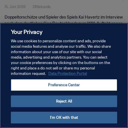
15. Juni 2026
28Sekunde
Doppeltorschütze und Spieler des Spiels Kai Havertz im Interview
nach dem deutlichen Sieg Deutschlands zum WM-Auftakt gegen
Curaçao.
Your Privacy
We use cookies to personalize content and ads, provide
social media features and analyse our traffic. We also share
information about your use of our site with our social
media, advertising and analytics partners. You can select
your cookie preferences by clicking on the buttons on the
DATENSCHUTZ
right and place a do not sell or share my personal
information request.
Data Protection Portal
NUTZUNGSBEDINGUNGEN
Preference Center
COOKIE-EINSTELLUNGEN VERWALTEN
Copyright © 1994 - 2026 FIFA. Alle Rechte vorbehalten.
Reject All
I'm OK with that