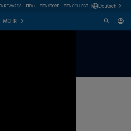
|
Deutsch
IFA REWARDS
FIFA+
FIFA STORE
FIFA COLLECT
MEHR