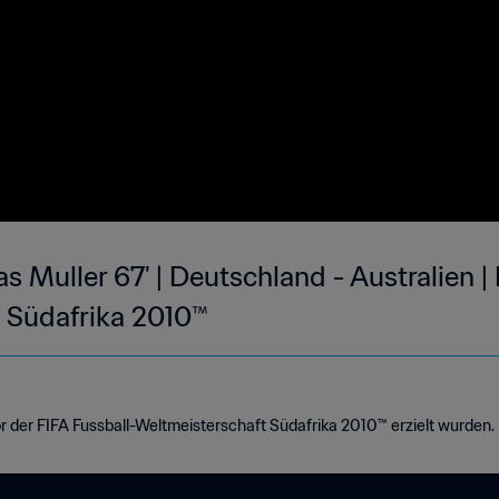
 Muller 67' | Deutschland - Australien | 
 Südafrika 2010™
or der FIFA Fussball-Weltmeisterschaft Südafrika 2010™ erzielt wurden.