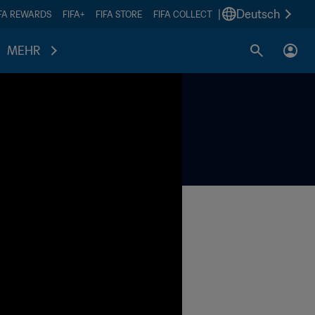
|
Deutsch
IFA REWARDS
FIFA+
FIFA STORE
FIFA COLLECT
MEHR