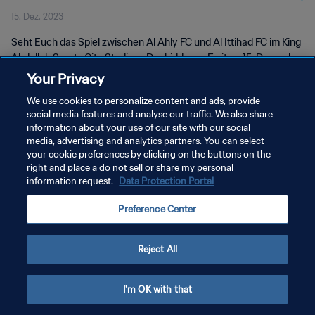
15. Dez. 2023
2023™ | Spiel in voller Länge
Seht Euch das Spiel zwischen Al Ahly FC und Al Ittihad FC im King
Abdullah Sports City Stadium, Dschidda am Freitag, 15. Dezember
2023 um 21:00 Uhr (Ortszeit).
Your Privacy
We use cookies to personalize content and ads, provide
social media features and analyse our traffic. We also share
information about your use of our site with our social
media, advertising and analytics partners. You can select
your cookie preferences by clicking on the buttons on the
DATENSCHUTZ
right and place a do not sell or share my personal
information request.
Data Protection Portal
NUTZUNGSBEDINGUNGEN
Preference Center
COOKIE-EINSTELLUNGEN VERWALTEN
Copyright © 1994 - 2026 FIFA. Alle Rechte vorbehalten.
Reject All
I'm OK with that