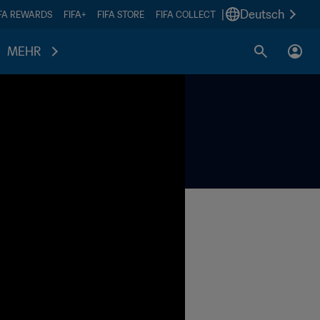
|
Deutsch
IFA REWARDS
FIFA+
FIFA STORE
FIFA COLLECT
MEHR