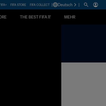
|
Deutsch
|
FIFA+
FIFA STORE
FIFA COLLECT
ORE
THE BEST FIFA 11’
MEHR