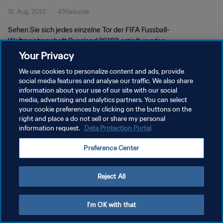
18. Aug. 2022
49Sekunde
Sehen Sie sich jedes einzelne Tor der FIFA Fussball-
Weltmeisterschaft Russland 2018™ erzielt wurden.
Your Privacy
We use cookies to personalize content and ads, provide
social media features and analyse our traffic. We also share
information about your use of our site with our social
media, advertising and analytics partners. You can select
DATENSCHUTZ
your cookie preferences by clicking on the buttons on the
right and place a do not sell or share my personal
NUTZUNGSBEDINGUNGEN
information request.
Data Protection Portal
COOKIE-EINSTELLUNGEN VERWALTEN
Preference Center
Copyright © 1994 - 2026 FIFA. Alle Rechte vorbehalten.
Reject All
I'm OK with that