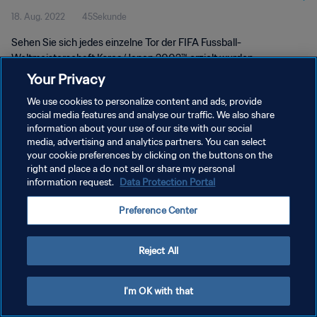
18. Aug. 2022
45Sekunde
2002™
Sehen Sie sich jedes einzelne Tor der FIFA Fussball-
Weltmeisterschaft Korea/Japan 2002™ erzielt wurden.
Your Privacy
We use cookies to personalize content and ads, provide
social media features and analyse our traffic. We also share
information about your use of our site with our social
media, advertising and analytics partners. You can select
DATENSCHUTZ
your cookie preferences by clicking on the buttons on the
right and place a do not sell or share my personal
NUTZUNGSBEDINGUNGEN
information request.
Data Protection Portal
COOKIE-EINSTELLUNGEN VERWALTEN
Preference Center
Copyright © 1994 - 2026 FIFA. Alle Rechte vorbehalten.
Reject All
I'm OK with that