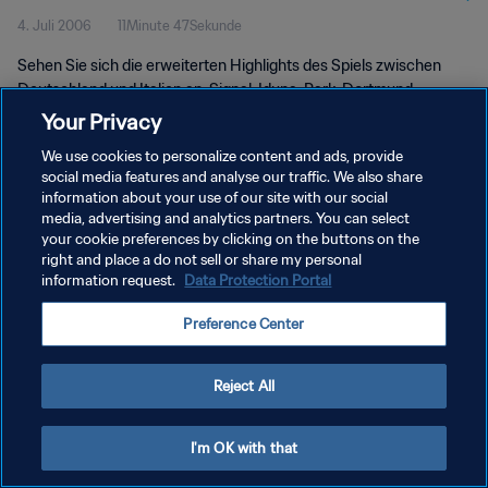
4. Juli 2006
11Minute 47Sekunde
Highlights
Sehen Sie sich die erweiterten Highlights des Spiels zwischen
Deutschland und Italien an. Signal-Iduna-Park, Dortmund,
Dienstag, 04. Juli 2006.
Your Privacy
We use cookies to personalize content and ads, provide
social media features and analyse our traffic. We also share
information about your use of our site with our social
media, advertising and analytics partners. You can select
your cookie preferences by clicking on the buttons on the
right and place a do not sell or share my personal
DATENSCHUTZ
information request.
Data Protection Portal
NUTZUNGSBEDINGUNGEN
Preference Center
COOKIE-EINSTELLUNGEN VERWALTEN
Copyright © 1994 - 2026 FIFA. Alle Rechte vorbehalten.
Reject All
I'm OK with that