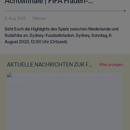
Achtelfinale | FIFA Frauen-
Weltmeisterschaft Australien &
6. Aug. 2023
2Minute
Neuseeland 2023™ | Highlights
Seht Euch die Highlights des Spiels zwischen Niederlande und
Südafrika an. Sydney-Fussballstadion, Sydney, Sonntag, 6.
August 2023, 12:00 Uhr (Ortszeit).
AKTUELLE NACHRICHTEN ZUR FR
Alles anzeigen
AUEN-WM