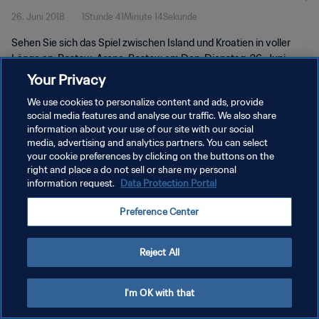
26. Juni 2018
1Stunde 41Minute 14Sekunde
Länge
Sehen Sie sich das Spiel zwischen Island und Kroatien in voller
Länge an. Rostow-Arena, Rostow am Don, Dienstag, 26. Juni
2018.
Your Privacy
We use cookies to personalize content and ads, provide
social media features and analyse our traffic. We also share
information about your use of our site with our social
media, advertising and analytics partners. You can select
your cookie preferences by clicking on the buttons on the
DATENSCHUTZ
right and place a do not sell or share my personal
information request.
Data Protection Portal
NUTZUNGSBEDINGUNGEN
Preference Center
COOKIE-EINSTELLUNGEN VERWALTEN
Copyright © 1994 - 2026 FIFA. Alle Rechte vorbehalten.
Reject All
I'm OK with that