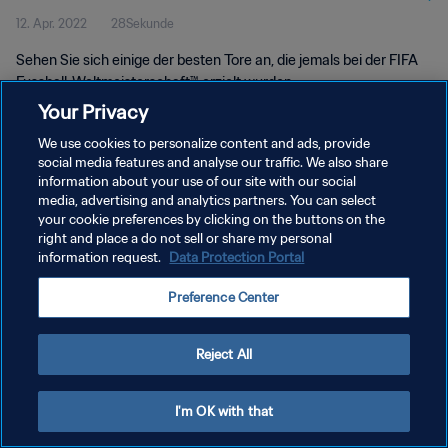
12. Apr. 2022
28Sekunde
Sehen Sie sich einige der besten Tore an, die jemals bei der FIFA
Fussball-Weltmeisterschaft™ erzielt wurden.
Your Privacy
We use cookies to personalize content and ads, provide
social media features and analyse our traffic. We also share
information about your use of our site with our social
media, advertising and analytics partners. You can select
DATENSCHUTZ
your cookie preferences by clicking on the buttons on the
right and place a do not sell or share my personal
NUTZUNGSBEDINGUNGEN
information request.
Data Protection Portal
COOKIE-EINSTELLUNGEN VERWALTEN
Preference Center
Copyright © 1994 - 2026 FIFA. Alle Rechte vorbehalten.
Reject All
I'm OK with that