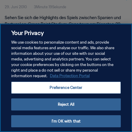
29. Juni 2010
3Minute 19Sekunde
Sehen Sie sich die Highlights des Spiels zwischen Spanien und
Portugal an. Green Point Stadium, Cape town am Dienstag, 29.
Juni 2010, 20:30 Uhr.
Your Privacy
We use cookies to personalize content and ads, provide
social media features and analyse our traffic. We also share
information about your use of our site with our social
media, advertising and analytics partners. You can select
your cookie preferences by clicking on the buttons on the
right and place a do not sell or share my personal
DATENSCHUTZ
information request.
Data Protection Portal
NUTZUNGSBEDINGUNGEN
Preference Center
COOKIE-EINSTELLUNGEN VERWALTEN
Copyright © 1994 - 2026 FIFA. Alle Rechte vorbehalten.
Reject All
I'm OK with that