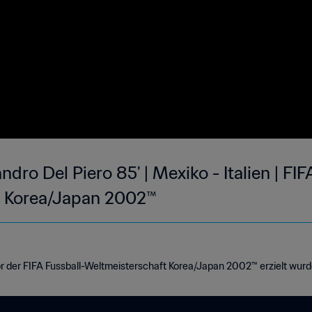
dro Del Piero 85' | Mexiko - Italien | FIF
t Korea/Japan 2002™
or der FIFA Fussball-Weltmeisterschaft Korea/Japan 2002™ erzielt wurd