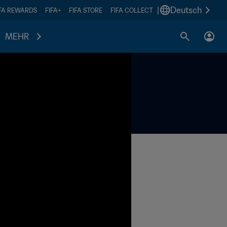
|
Deutsch
IFA REWARDS
FIFA+
FIFA STORE
FIFA COLLECT
MEHR