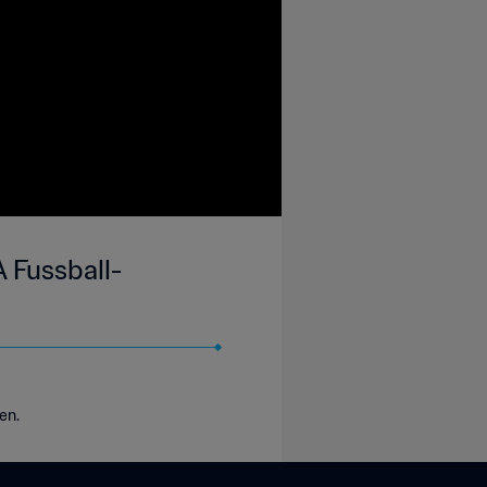
A Fussball-
en.