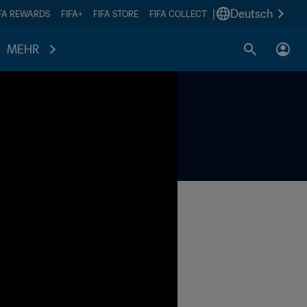
|
Deutsch
IFA REWARDS
FIFA+
FIFA STORE
FIFA COLLECT
MEHR