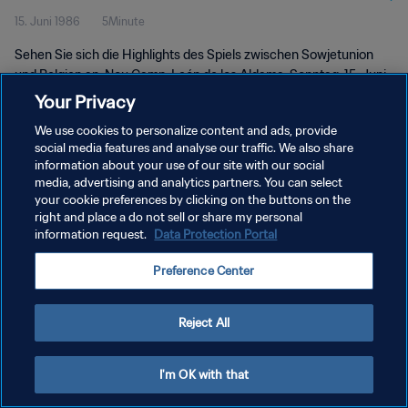
15. Juni 1986
5Minute
Sehen Sie sich die Highlights des Spiels zwischen Sowjetunion
und Belgien an. Nou Camp, León de los Aldama, Sonntag, 15. Juni
1986.
Your Privacy
We use cookies to personalize content and ads, provide
social media features and analyse our traffic. We also share
information about your use of our site with our social
media, advertising and analytics partners. You can select
your cookie preferences by clicking on the buttons on the
DATENSCHUTZ
right and place a do not sell or share my personal
information request.
Data Protection Portal
NUTZUNGSBEDINGUNGEN
Preference Center
COOKIE-EINSTELLUNGEN VERWALTEN
Copyright © 1994 - 2026 FIFA. Alle Rechte vorbehalten.
Reject All
I'm OK with that