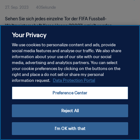
27. Sep. 2023
40Sekunde
2002™
Sehen Sie sich jedes einzelne Tor der FIFA Fussball-
Weltmeisterschaft Korea/Japan 2002™ erzielt wurden.
Your Privacy
We use cookies to personalize content and ads, provide
social media features and analyse our traffic. We also share
information about your use of our site with our social
media, advertising and analytics partners. You can select
DATENSCHUTZ
your cookie preferences by clicking on the buttons on the
right and place a do not sell or share my personal
NUTZUNGSBEDINGUNGEN
information request.
Data Protection Portal
COOKIE-EINSTELLUNGEN VERWALTEN
Preference Center
Copyright © 1994 - 2026 FIFA. Alle Rechte vorbehalten.
Reject All
I'm OK with that