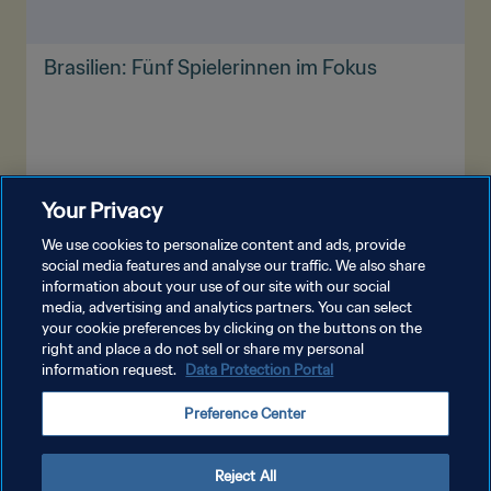
Brasilien: Fünf Spielerinnen im Fokus
Your Privacy
MEHR ANZEIGEN
We use cookies to personalize content and ads, provide
social media features and analyse our traffic. We also share
information about your use of our site with our social
media, advertising and analytics partners. You can select
your cookie preferences by clicking on the buttons on the
right and place a do not sell or share my personal
information request.
Data Protection Portal
DATENSCHUTZ
Preference Center
NUTZUNGSBEDINGUNGEN
COOKIE-EINSTELLUNGEN VERWALTEN
Reject All