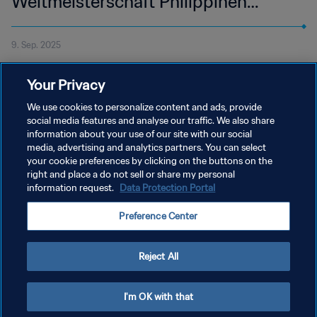
Weltmeisterschaft Philippinen
2025™
9. Sep. 2025
Verfolge die Auslosung der ersten FIFA Futsal-Frauen-
Your Privacy
Weltmeisterschaft™. Die Auslosung beginnt am 15. September
2025 um 17 Uhr Ortszeit in Taguig auf den Philippinen.
We use cookies to personalize content and ads, provide
social media features and analyse our traffic. We also share
information about your use of our site with our social
media, advertising and analytics partners. You can select
your cookie preferences by clicking on the buttons on the
right and place a do not sell or share my personal
information request.
Data Protection Portal
DATENSCHUTZ
Preference Center
NUTZUNGSBEDINGUNGEN
COOKIE-EINSTELLUNGEN VERWALTEN
Reject All
Copyright © 1994 - 2026 FIFA. Alle Rechte vorbehalten.
I'm OK with that