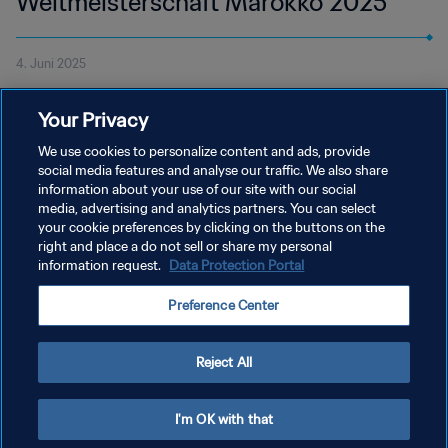
Weltmeisterschaft Marokko 2025™
4. Juni 2025
Anschauen: Auslosung der nächsten FIFA U-17-Frauen-
Your Privacy
Weltmeisterschaft™. Die Auslosung beginnt am Mittwoch, 4. Juni
2025 um 19:00 Uhr Ortszeit
We use cookies to personalize content and ads, provide
social media features and analyse our traffic. We also share
information about your use of our site with our social
media, advertising and analytics partners. You can select
your cookie preferences by clicking on the buttons on the
right and place a do not sell or share my personal
information request.
Data Protection Portal
DATENSCHUTZ
Preference Center
NUTZUNGSBEDINGUNGEN
COOKIE-EINSTELLUNGEN VERWALTEN
Reject All
Copyright © 1994 - 2026 FIFA. Alle Rechte vorbehalten.
I'm OK with that