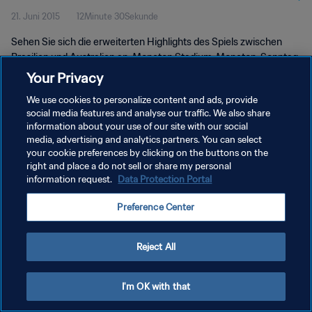
21. Juni 2015
12Minute 30Sekunde
Highlights
Sehen Sie sich die erweiterten Highlights des Spiels zwischen
Brasilien und Australien an. Moncton Stadium, Moncton, Sonntag,
21. Juni 2015.
Your Privacy
We use cookies to personalize content and ads, provide
social media features and analyse our traffic. We also share
information about your use of our site with our social
media, advertising and analytics partners. You can select
your cookie preferences by clicking on the buttons on the
DATENSCHUTZ
right and place a do not sell or share my personal
information request.
Data Protection Portal
NUTZUNGSBEDINGUNGEN
Preference Center
COOKIE-EINSTELLUNGEN VERWALTEN
Copyright © 1994 - 2026 FIFA. Alle Rechte vorbehalten.
Reject All
I'm OK with that