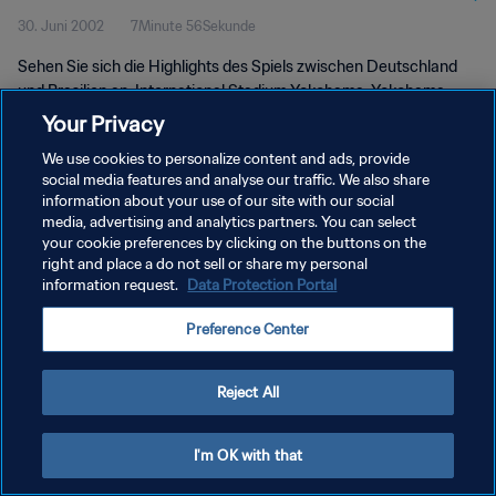
30. Juni 2002
7Minute 56Sekunde
Sehen Sie sich die Highlights des Spiels zwischen Deutschland
und Brasilien an. International Stadium Yokohama, Yokohama,
Sonntag, 30. Juni 2002.
Your Privacy
We use cookies to personalize content and ads, provide
social media features and analyse our traffic. We also share
information about your use of our site with our social
media, advertising and analytics partners. You can select
your cookie preferences by clicking on the buttons on the
DATENSCHUTZ
right and place a do not sell or share my personal
information request.
Data Protection Portal
NUTZUNGSBEDINGUNGEN
Preference Center
COOKIE-EINSTELLUNGEN VERWALTEN
Copyright © 1994 - 2026 FIFA. Alle Rechte vorbehalten.
Reject All
I'm OK with that