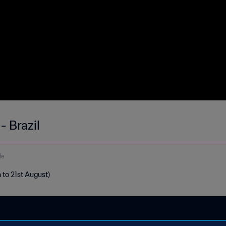
- Brazil
de
h to 21st August)