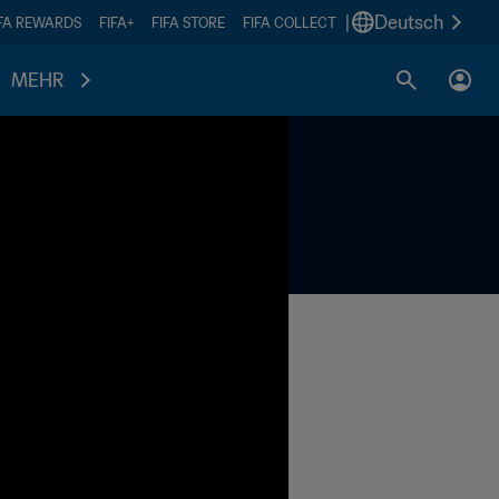
|
Deutsch
IFA REWARDS
FIFA+
FIFA STORE
FIFA COLLECT
MEHR