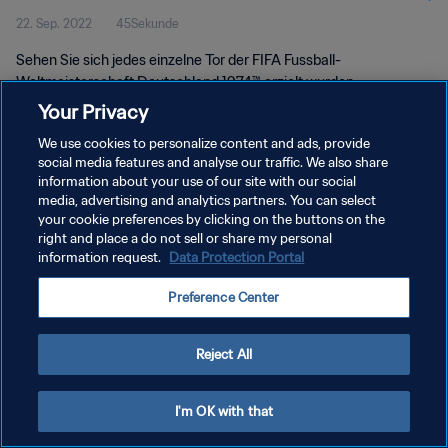
22. Sep. 2022
45Sekunde
1974™
Sehen Sie sich jedes einzelne Tor der FIFA Fussball-
Weltmeisterschaft Deutschland 1974™ erzielt wurden.
Your Privacy
We use cookies to personalize content and ads, provide
social media features and analyse our traffic. We also share
information about your use of our site with our social
media, advertising and analytics partners. You can select
DATENSCHUTZ
your cookie preferences by clicking on the buttons on the
right and place a do not sell or share my personal
NUTZUNGSBEDINGUNGEN
information request.
Data Protection Portal
COOKIE-EINSTELLUNGEN VERWALTEN
Preference Center
Copyright © 1994 - 2026 FIFA. Alle Rechte vorbehalten.
Reject All
I'm OK with that