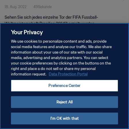
18. Aug. 2022
49Sekunde
Sehen Sie sich jedes einzelne Tor der FIFA Fussball-
Weltmeisterschaft Brasilien 2014™ erzielt wurden.
Your Privacy
We use cookies to personalize content and ads, provide
social media features and analyse our traffic. We also share
information about your use of our site with our social
media, advertising and analytics partners. You can select
DATENSCHUTZ
your cookie preferences by clicking on the buttons on the
right and place a do not sell or share my personal
NUTZUNGSBEDINGUNGEN
information request.
Data Protection Portal
COOKIE-EINSTELLUNGEN VERWALTEN
Preference Center
Copyright © 1994 - 2026 FIFA. Alle Rechte vorbehalten.
Reject All
I'm OK with that