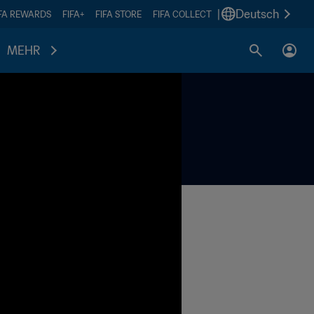
|
Deutsch
IFA REWARDS
FIFA+
FIFA STORE
FIFA COLLECT
MEHR