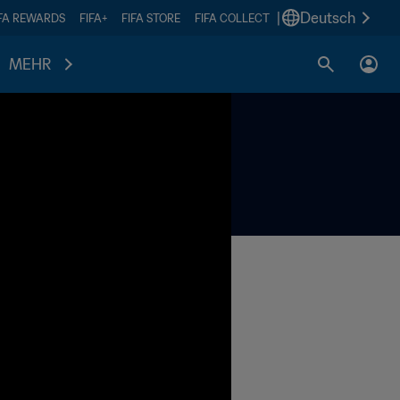
|
Deutsch
IFA REWARDS
FIFA+
FIFA STORE
FIFA COLLECT
MEHR