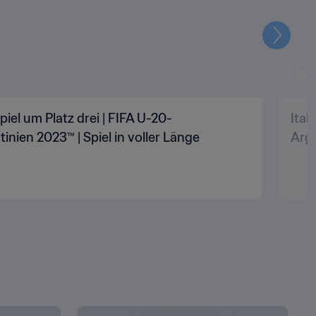
Weiter
Spiel um Platz drei | FIFA U-20-
Ital
inien 2023™ | Spiel in voller Länge
Arge
ALLES ANZEIGEN