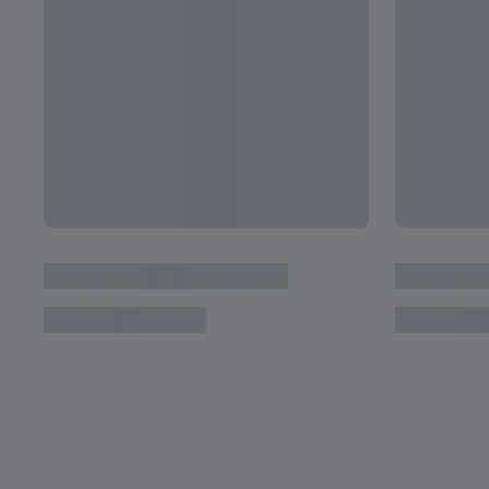
Uruguay - Italien | Finale | FIFA U-20-Weltmei
2023™ | Highlights