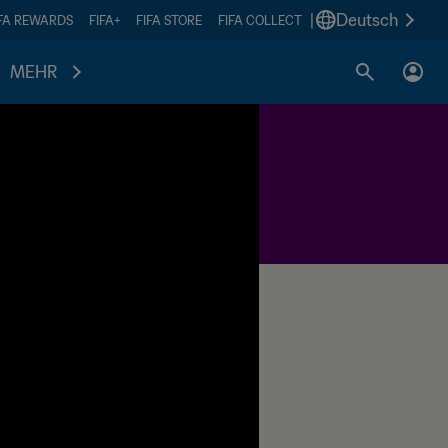
|
Deutsch
IFA REWARDS
FIFA+
FIFA STORE
FIFA COLLECT
MEHR