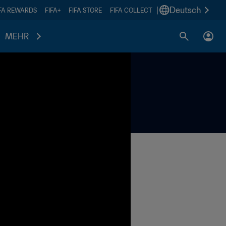
|
Deutsch
IFA REWARDS
FIFA+
FIFA STORE
FIFA COLLECT
MEHR