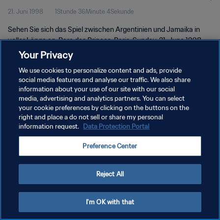
21. Juni 1998
1Stunde 36Minute 4Sekunde
Länge
Sehen Sie sich das Spiel zwischen Argentinien und Jamaika in
voller Länge an. Parc des Princes, Paris, Sunday, 21. June 1998.
Your Privacy
We use cookies to personalize content and ads, provide
social media features and analyse our traffic. We also share
information about your use of our site with our social
media, advertising and analytics partners. You can select
DATENSCHUTZ
your cookie preferences by clicking on the buttons on the
right and place a do not sell or share my personal
NUTZUNGSBEDINGUNGEN
information request.
Data Protection Portal
COOKIE-EINSTELLUNGEN VERWALTEN
Preference Center
Copyright © 1994 - 2026 FIFA. Alle Rechte vorbehalten.
Reject All
I'm OK with that