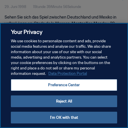
29. Juni 1998
1Stunde 39Minute 56Sekunde
Länge
Sehen Sie sich das Spiel zwischen Deutschland und Mexiko in
voller Länge an. Stade de la Mosson, Montpellier, Monday, 29.
June 1998.
Your Privacy
We use cookies to personalize content and ads, provide
social media features and analyse our traffic. We also share
information about your use of our site with our social
media, advertising and analytics partners. You can select
your cookie preferences by clicking on the buttons on the
right and place a do not sell or share my personal
DATENSCHUTZ
information request.
Data Protection Portal
NUTZUNGSBEDINGUNGEN
Preference Center
COOKIE-EINSTELLUNGEN VERWALTEN
Copyright © 1994 - 2026 FIFA. Alle Rechte vorbehalten.
Reject All
I'm OK with that