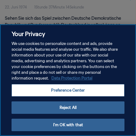
22. Juni 1974
1Stunde 37Minute 14Sekunde
Weltmeisterschaft Deutschland
Sehen Sie sich das Spiel zwischen Deutsche Demokratische
1974™ | Spiel in voller Länge
Republik und Bundesrepublik Deutschland in voller Länge an.
Volksparkstadion, Hamburg, Samstag, 22. Juni 1974.
Your Privacy
We use cookies to personalize content and ads, provide
social media features and analyse our traffic. We also share
information about your use of our site with our social
media, advertising and analytics partners. You can select
your cookie preferences by clicking on the buttons on the
right and place a do not sell or share my personal
DATENSCHUTZ
information request.
Data Protection Portal
NUTZUNGSBEDINGUNGEN
Preference Center
COOKIE-EINSTELLUNGEN VERWALTEN
Copyright © 1994 - 2026 FIFA. Alle Rechte vorbehalten.
Reject All
I'm OK with that