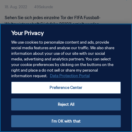
18. Aug. 2022
49Sekunde
Südafrika 2010™
Sehen Sie sich jedes einzelne Tor der FIFA Fussball-
Weltmeisterschaft Südafrika 2010™ erzielt wurden.
Your Privacy
We use cookies to personalize content and ads, provide
social media features and analyse our traffic. We also share
information about your use of our site with our social
media, advertising and analytics partners. You can select
DATENSCHUTZ
your cookie preferences by clicking on the buttons on the
right and place a do not sell or share my personal
NUTZUNGSBEDINGUNGEN
information request.
Data Protection Portal
COOKIE-EINSTELLUNGEN VERWALTEN
Preference Center
Copyright © 1994 - 2026 FIFA. Alle Rechte vorbehalten.
Reject All
I'm OK with that