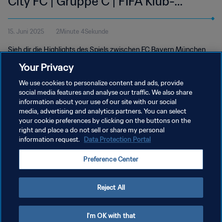
City FC | Gruppe C | FIFA Klub-
Weltmeisterschaft USA 2025™ |
15. Juni 2025
2Minute 4Sekunde
Highlights
Sieh dir die Highlights des Spiels zwischen FC Bayern München
und Auckland City FC an. TQL-Stadion in Cincinnati, Sonntag, 15.
Your Privacy
Juni um 12 Uhr (Ortszeit).
We use cookies to personalize content and ads, provide
social media features and analyse our traffic. We also share
information about your use of our site with our social
media, advertising and analytics partners. You can select
your cookie preferences by clicking on the buttons on the
right and place a do not sell or share my personal
information request.
Data Protection Portal
DATENSCHUTZ
Preference Center
NUTZUNGSBEDINGUNGEN
COOKIE-EINSTELLUNGEN VERWALTEN
Reject All
Copyright © 1994 - 2026 FIFA. Alle Rechte vorbehalten.
I'm OK with that