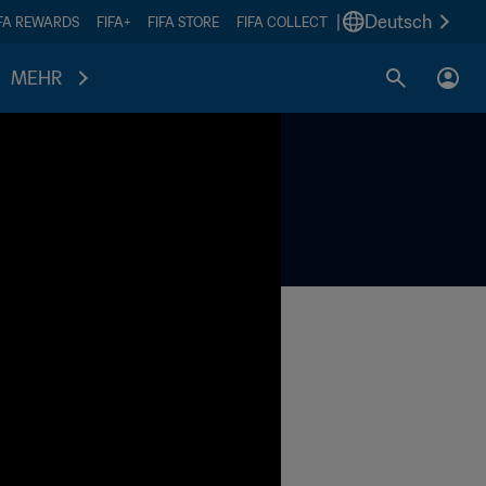
|
Deutsch
IFA REWARDS
FIFA+
FIFA STORE
FIFA COLLECT
MEHR