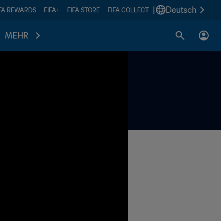
|
Deutsch
IFA REWARDS
FIFA+
FIFA STORE
FIFA COLLECT
MEHR