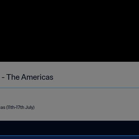
 - The Americas
s (11th-17th July)