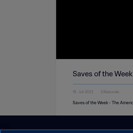
Saves of the Week
19. Juli 2022
53Sekunde
Saves of the Week - The America