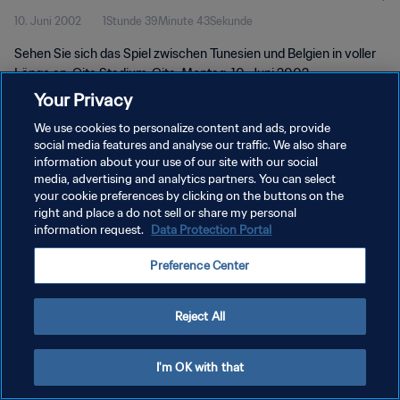
10. Juni 2002
1Stunde 39Minute 43Sekunde
Länge
Sehen Sie sich das Spiel zwischen Tunesien und Belgien in voller
Länge an. Oita Stadium, Oita, Montag, 10. Juni 2002.
Your Privacy
We use cookies to personalize content and ads, provide
social media features and analyse our traffic. We also share
information about your use of our site with our social
media, advertising and analytics partners. You can select
DATENSCHUTZ
your cookie preferences by clicking on the buttons on the
right and place a do not sell or share my personal
NUTZUNGSBEDINGUNGEN
information request.
Data Protection Portal
COOKIE-EINSTELLUNGEN VERWALTEN
Preference Center
Copyright © 1994 - 2026 FIFA. Alle Rechte vorbehalten.
Reject All
I'm OK with that