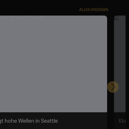
ALLES ANZEIGEN
Weiter
 hohe Wellen in Seattle
Klu